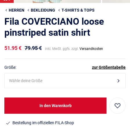
HERREN
BEKLEIDUNG
T-SHIRTS & TOPS
Fila COVERCIANO loose
pinstriped satin shirt
51.95 €
79.95 €
inkl. MwSt. ggfs. zzgl.
Versandkosten
Größe:
zur Größentabelle
Wähle deine Größe
In den Warenkorb
Bestellung im offiziellen FILA-Shop