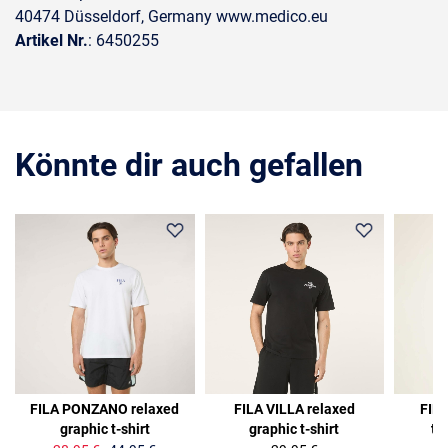
40474 Düsseldorf, Germany www.medico.eu
Artikel Nr.
: 6450255
Könnte dir auch gefallen
36%
FILA PONZANO relaxed
FILA VILLA relaxed
FILA
graphic t-shirt
graphic t-shirt
ti