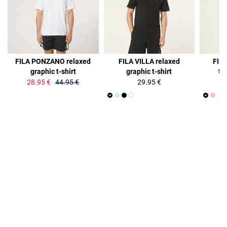
36%
FILA PONZANO relaxed
FILA VILLA relaxed
FILA
graphic t-shirt
graphic t-shirt
ti
28.95 €
44.95 €
29.95 €