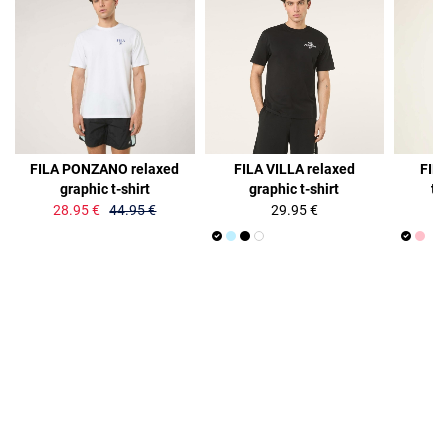
36%
FILA PONZANO relaxed
FILA VILLA relaxed
FILA
graphic t-shirt
graphic t-shirt
ti
28.95 €
44.95 €
29.95 €