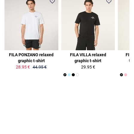
36%
FILA PONZANO relaxed
FILA VILLA relaxed
FILA
graphic t-shirt
graphic t-shirt
ti
28.95 €
44.95 €
29.95 €