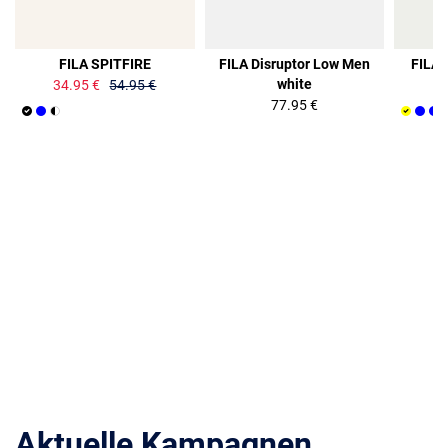
36%
FILA SPITFIRE
FILA Disruptor Low Men
FILA 
white
34.95 €
54.95 €
77.95 €
Aktuelle Kampagnen