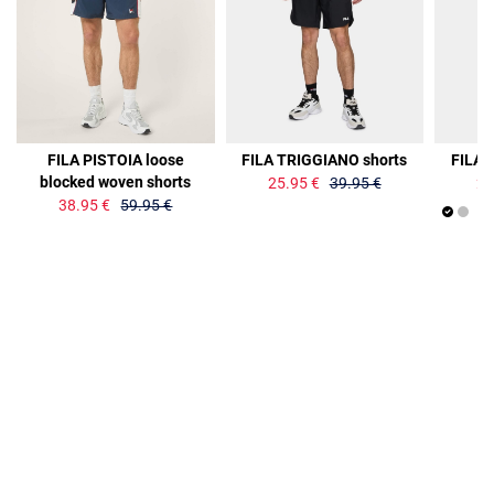
35%
35%
35%
FILA PISTOIA loose
FILA TRIGGIANO shorts
FILA 
blocked woven shorts
25.95 €
39.95 €
25
38.95 €
59.95 €