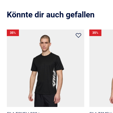
Könnte dir auch gefallen
35
%
35
%