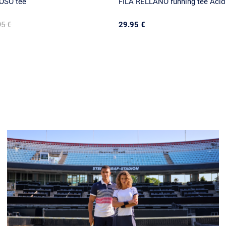
OSO tee
FILA RELLANO running tee Acid
95 €
29.95 €