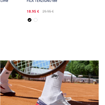
 Lime
FILA TERZIGNO tee
18.95 €
29.95 €