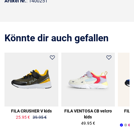
Artikel Nr.
: 1400251
Könnte dir auch gefallen
35%
FILA CRUSHER V kids
FILA VENTOSA CB velcro
FILA
kids
25.95 €
39.95 €
49.95 €