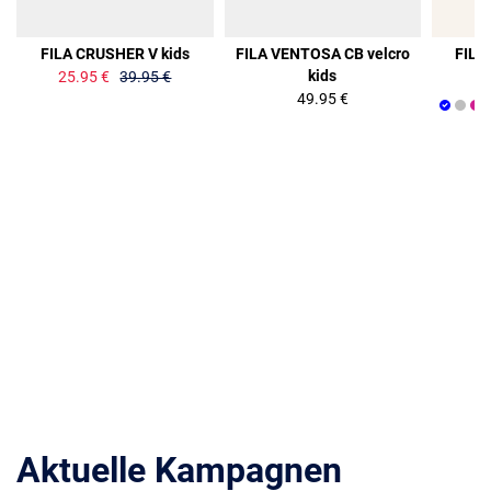
35%
FILA CRUSHER V kids
FILA VENTOSA CB velcro
FILA
kids
25.95 €
39.95 €
49.95 €
Aktuelle Kampagnen