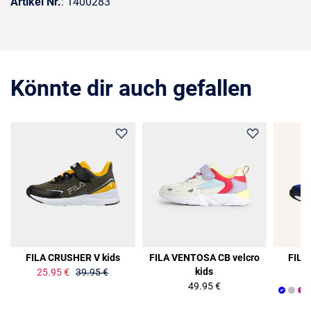
Artikel Nr.
: 1400283
Könnte dir auch gefallen
35%
FILA CRUSHER V kids
FILA VENTOSA CB velcro
FILA
kids
25.95 €
39.95 €
49.95 €