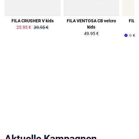
35%
FILA CRUSHER V kids
FILA VENTOSA CB velcro
FILA
kids
25.95 €
39.95 €
49.95 €
Aktuelle Kampagnen