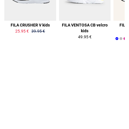
35%
FILA CRUSHER V kids
FILA VENTOSA CB velcro
FILA
kids
25.95 €
39.95 €
49.95 €