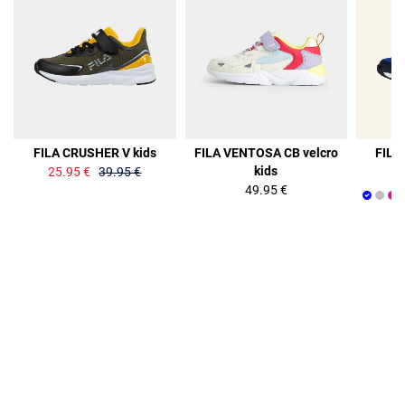
35%
FILA CRUSHER V kids
FILA VENTOSA CB velcro
FILA
kids
25.95 €
39.95 €
49.95 €