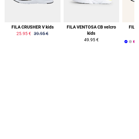
35%
FILA CRUSHER V kids
FILA VENTOSA CB velcro
FILA
kids
25.95 €
39.95 €
49.95 €