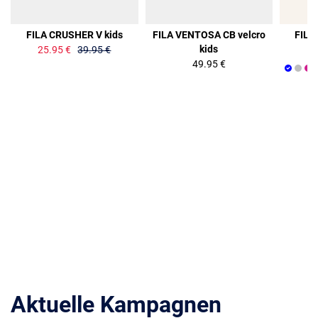
35%
FILA CRUSHER V kids
FILA VENTOSA CB velcro
FILA
kids
25.95 €
39.95 €
49.95 €
Aktuelle Kampagnen