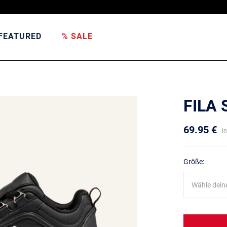
FEATURED
% SALE
FILA
69.95 €
i
Größe:
Wähle dein