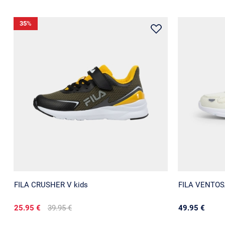
35
%
FILA CRUSHER V kids
FILA VENTOSA
25.95 €
39.95 €
49.95 €