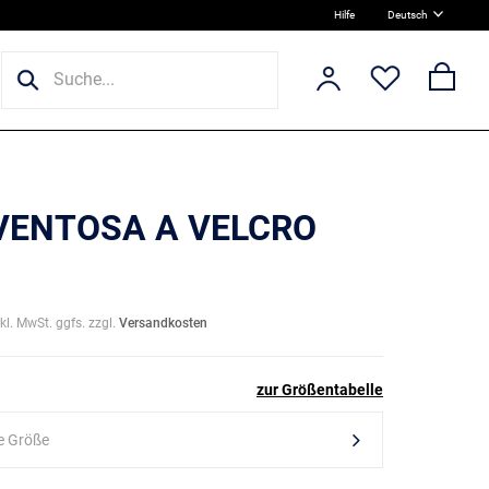
Hilfe
Deutsch
 VENTOSA A VELCRO
nkl. MwSt. ggfs. zzgl.
Versandkosten
zur Größentabelle
e Größe