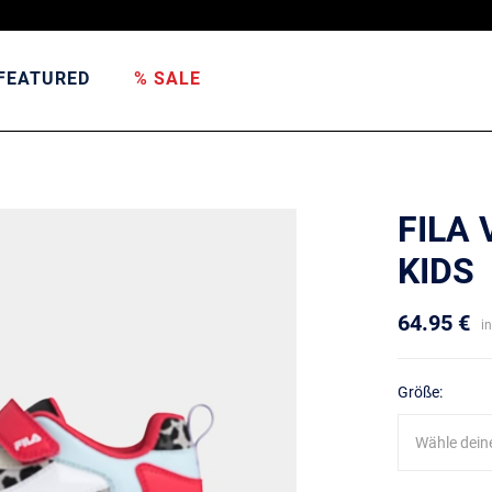
FEATURED
% SALE
FILA
KIDS
64.95 €
i
Größe:
Wähle dein