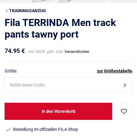
TRAININGSANZUG
Fila TERRINDA Men track
pants tawny port
74.95 €
inkl. MwSt. ggfs. zzgl.
Versandkosten
Größe:
zur Größentabelle
Wähle deine Größe
In den Warenkorb
Bestellung im offiziellen FILA-Shop