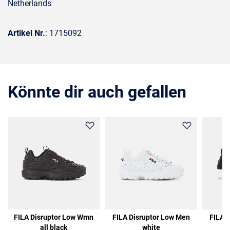
Netherlands
Artikel Nr.
: 1715092
Könnte dir auch gefallen
FILA Disruptor Low Wmn
FILA Disruptor Low Men
FILA 
all black
white