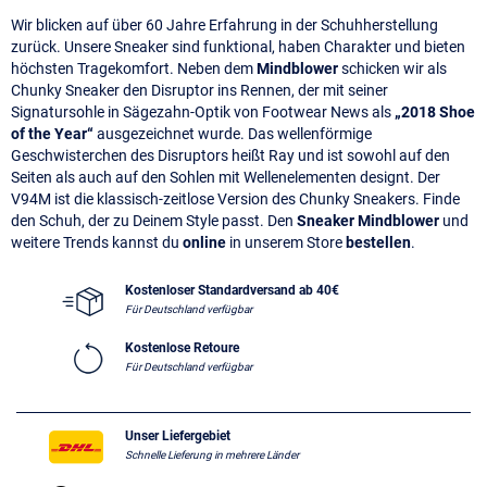
Wir blicken auf über 60 Jahre Erfahrung in der Schuhherstellung
zurück. Unsere Sneaker sind funktional, haben Charakter und bieten
höchsten Tragekomfort. Neben dem
Mindblower
schicken wir als
Chunky Sneaker den Disruptor ins Rennen, der mit seiner
Signatursohle in Sägezahn-Optik von Footwear News als
„2018 Shoe
of the Year“
ausgezeichnet wurde. Das wellenförmige
Geschwisterchen des Disruptors heißt Ray und ist sowohl auf den
Seiten als auch auf den Sohlen mit Wellenelementen designt. Der
V94M ist die klassisch-zeitlose Version des Chunky Sneakers. Finde
den Schuh, der zu Deinem Style passt. Den
Sneaker Mindblower
und
weitere Trends kannst du
online
in unserem Store
bestellen
.
Kostenloser Standardversand ab 40€
Für Deutschland verfügbar
Kostenlose Retoure
Für Deutschland verfügbar
Unser Liefergebiet
Schnelle Lieferung in mehrere Länder