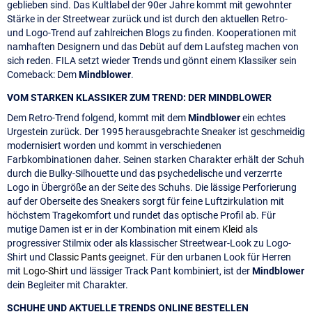
geblieben sind. Das Kultlabel der 90er Jahre kommt mit gewohnter
Stärke in der Streetwear zurück und ist durch den aktuellen Retro-
und Logo-Trend auf zahlreichen Blogs zu finden. Kooperationen mit
namhaften Designern und das Debüt auf dem Laufsteg machen von
sich reden. FILA setzt wieder Trends und gönnt einem Klassiker sein
Comeback: Dem
Mindblower
.
VOM STARKEN KLASSIKER ZUM TREND: DER MINDBLOWER
Dem Retro-Trend folgend, kommt mit dem
Mindblower
ein echtes
Urgestein zurück. Der 1995 herausgebrachte Sneaker ist geschmeidig
modernisiert worden und kommt in verschiedenen
Farbkombinationen daher. Seinen starken Charakter erhält der Schuh
durch die Bulky-Silhouette und das psychedelische und verzerrte
Logo in Übergröße an der Seite des Schuhs. Die lässige Perforierung
auf der Oberseite des Sneakers sorgt für feine Luftzirkulation mit
höchstem Tragekomfort und rundet das optische Profil ab. Für
mutige Damen ist er in der Kombination mit einem
Kleid
als
progressiver Stilmix oder als klassischer Streetwear-Look zu Logo-
Shirt und
Classic Pants
geeignet. Für den urbanen Look für Herren
mit
Logo-Shirt
und lässiger Track Pant kombiniert, ist der
Mindblower
dein Begleiter mit Charakter.
SCHUHE UND AKTUELLE TRENDS ONLINE BESTELLEN