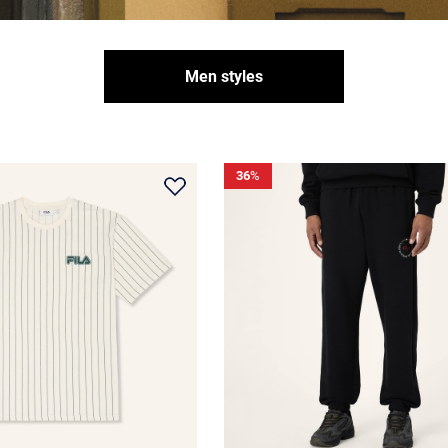
Men styles
36
%