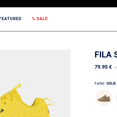
FEATURED
% SALE
FILA
79.95 €
i
Farbe:
GELB