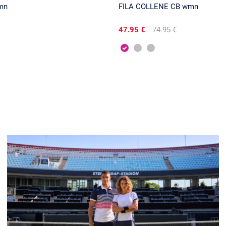
mn
FILA COLLENE CB wmn
47.95 €
74.95 €