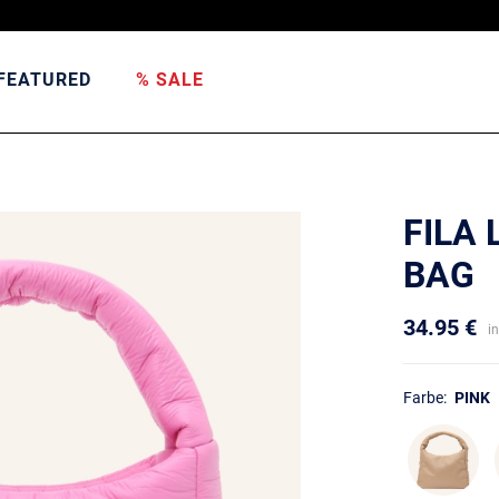
FEATURED
% SALE
FILA
BAG
34.95 €
i
Farbe:
PINK