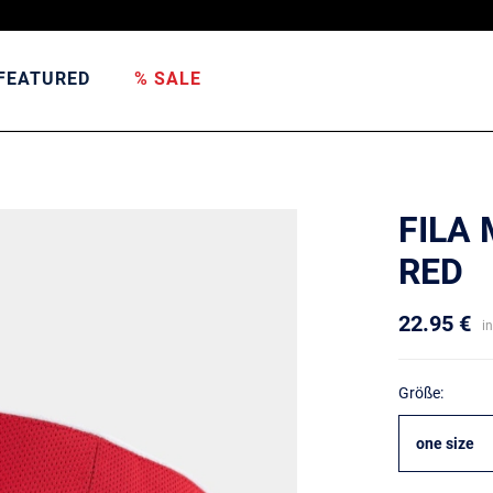
FEATURED
% SALE
FILA
RED
22.95 €
i
Größe:
one size