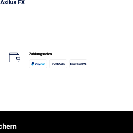
Axilus FX
Zahlungsarten
chern