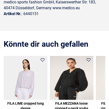
medico sports fashion GmbH, Kaiserswerther Str. 183,
40474 Düsseldorf, Germany www.medico.eu
Artikel Nr.
: 6440151
Könnte dir auch gefallen
FILA LIME cropped long
FILA MEZZANA loose
FILA
sleeve
cropped v-neck scuba
crop