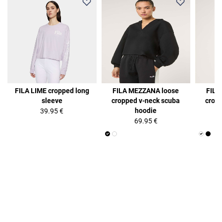
FILA LIME cropped long
FILA MEZZANA loose
FILA
sleeve
cropped v-neck scuba
crop
hoodie
39.95 €
69.95 €