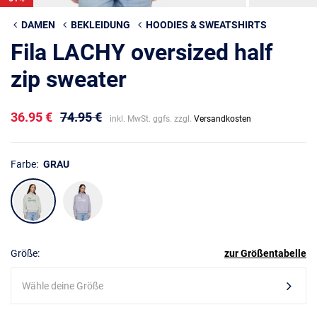
DAMEN
BEKLEIDUNG
HOODIES & SWEATSHIRTS
Fila LACHY oversized half
zip sweater
36.95 €
74.95 €
inkl. MwSt. ggfs. zzgl.
Versandkosten
Farbe:
GRAU
Größe:
zur Größentabelle
Wähle deine Größe