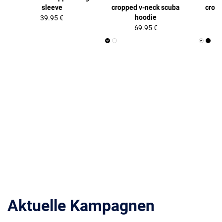
sleeve
cropped v-neck scuba
crop
hoodie
39.95 €
69.95 €
Aktuelle Kampagnen