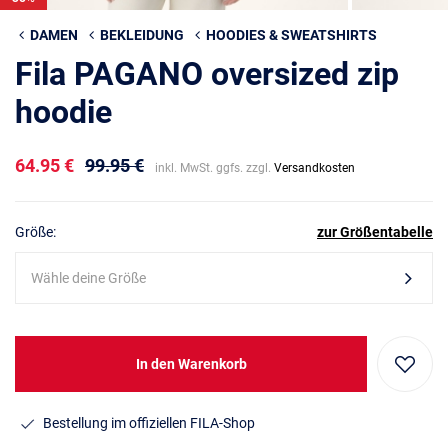
DAMEN
BEKLEIDUNG
HOODIES & SWEATSHIRTS
Fila PAGANO oversized zip
hoodie
64.95 €
99.95 €
inkl. MwSt. ggfs. zzgl.
Versandkosten
Größe:
zur Größentabelle
Wähle deine Größe
In den Warenkorb
Bestellung im offiziellen FILA-Shop