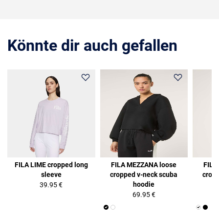
Könnte dir auch gefallen
FILA LIME cropped long
FILA MEZZANA loose
FILA
sleeve
cropped v-neck scuba
crop
hoodie
39.95 €
69.95 €