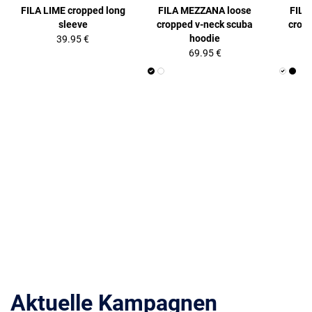
FILA LIME cropped long
FILA MEZZANA loose
FILA
sleeve
cropped v-neck scuba
crop
hoodie
39.95 €
69.95 €
Aktuelle Kampagnen