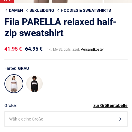
DAMEN
BEKLEIDUNG
HOODIES & SWEATSHIRTS
Fila PARELLA relaxed half-
zip sweatshirt
41.95 €
64.95 €
inkl. MwSt. ggfs. zzgl.
Versandkosten
Farbe:
GRAU
Größe:
zur Größentabelle
Wähle deine Größe