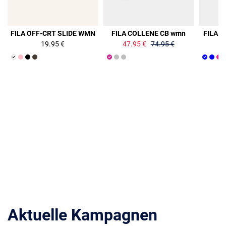
36%
FILA OFF-CRT SLIDE WMN
FILA COLLENE CB wmn
FILA F
19.95 €
47.95 €
74.95 €
Aktuelle Kampagnen