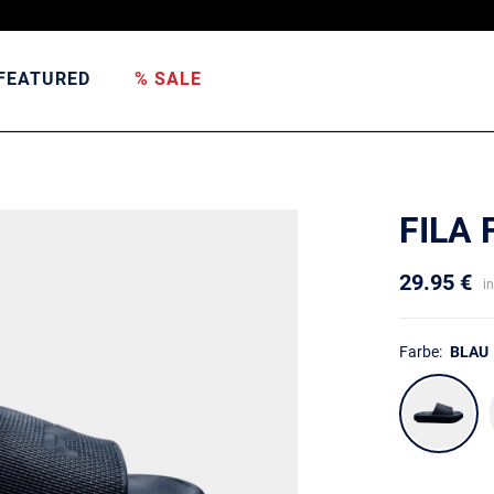
FEATURED
% SALE
FILA 
29.95 €
i
Farbe:
BLAU