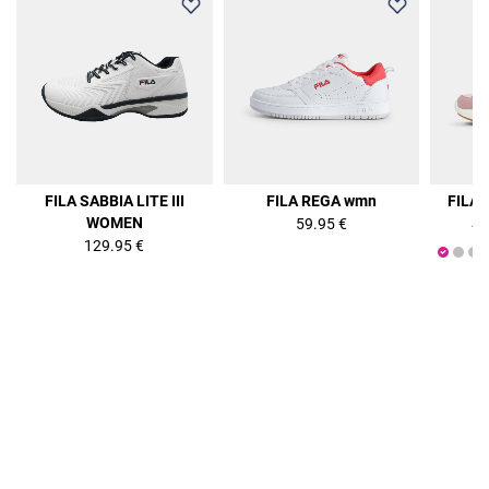
36%
FILA SABBIA LITE III
FILA REGA wmn
FILA
WOMEN
59.95 €
47
129.95 €