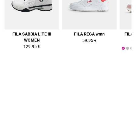
36%
FILA SABBIA LITE III
FILA REGA wmn
FILA
WOMEN
59.95 €
47
129.95 €