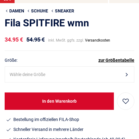
DAMEN
SCHUHE
SNEAKER
Fila SPITFIRE wmn
34.95 €
54.95 €
inkl. MwSt. ggfs. zzgl.
Versandkosten
Größe:
zur Größentabelle
Wähle deine Größe
In den Warenkorb
Bestellung im offiziellen FILA-Shop
Schneller Versand in mehrere Länder