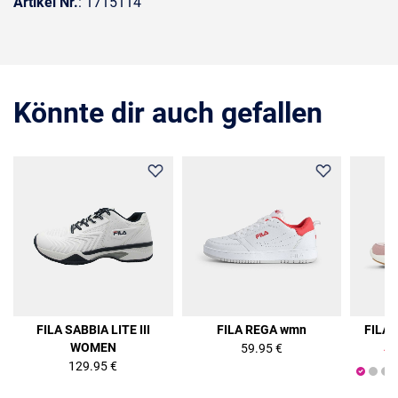
Artikel Nr.
: 1715114
Könnte dir auch gefallen
36%
FILA SABBIA LITE III
FILA REGA wmn
FILA
WOMEN
59.95 €
47
129.95 €