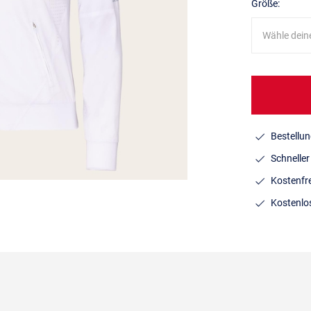
Größe:
Wähle dein
Bestellun
Schnelle
Kostenfr
Kostenlo