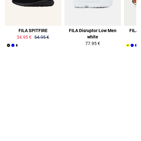
36%
FILA SPITFIRE
FILA Disruptor Low Men
FILA 
white
34.95 €
54.95 €
77.95 €