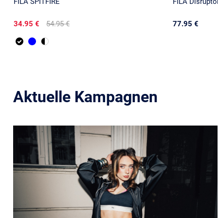
FILA SPITFIRE
FILA Disrupt
34.95 €
54.95 €
77.95 €
Aktuelle Kampagnen