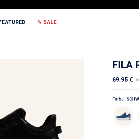
FEATURED
% SALE
FILA
69.95 €
i
Farbe:
SCHW