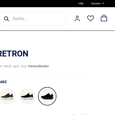
Hilfe
Deutsch
 RETRON
nkl. MwSt. ggfs. zzgl.
Versandkosten
ARZ