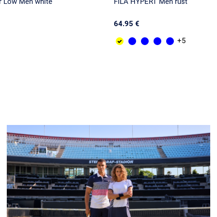
or Low Men white
FILA HYPERT Men rust
64.95 €