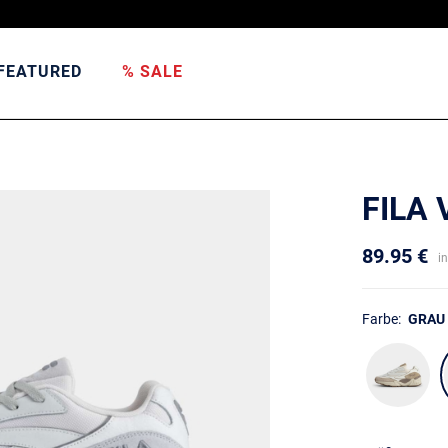
FEATURED
% SALE
FILA
89.95 €
i
Farbe:
GRAU