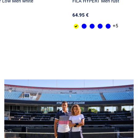
or Low Men white
FILA HYPERT Men rust
64.95 €