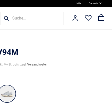
Hilfe
Deutsch
 V94M
nkl. MwSt. ggfs. zzgl.
Versandkosten