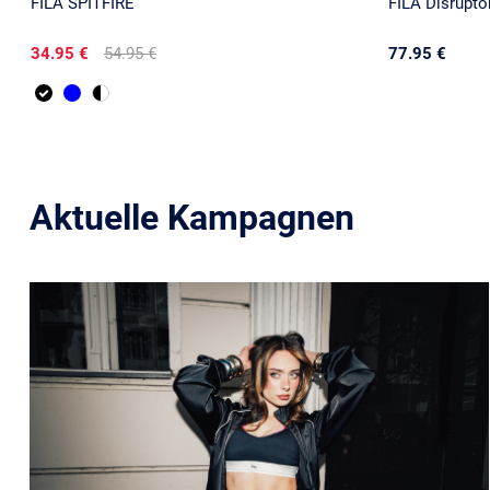
FILA SPITFIRE
FILA Disrupt
34.95 €
54.95 €
77.95 €
Aktuelle Kampagnen