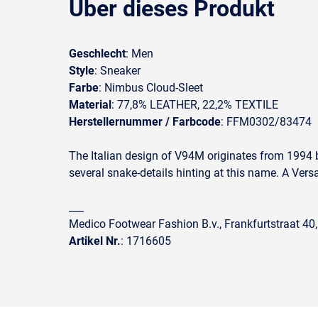
Über dieses Produkt
Geschlecht
: Men
Style
: Sneaker
Farbe
: Nimbus Cloud-Sleet
Material
: 77,8% LEATHER, 22,2% TEXTILE
Herstellernummer / Farbcode
: FFM0302/83474
The Italian design of V94M originates from 1994 b
several snake-details hinting at this name. A Versa
___
Medico Footwear Fashion B.v., Frankfurtstraat 40
Artikel Nr.
: 1716605