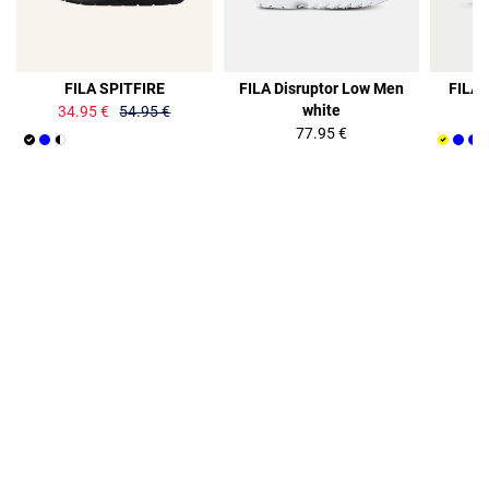
36%
FILA SPITFIRE
FILA Disruptor Low Men
FILA 
white
34.95 €
54.95 €
77.95 €