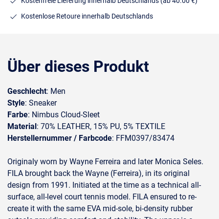
Kostenfreie Lieferung innerhalb Deutschlands
(ab 40.00 €)
Kostenlose Retoure innerhalb Deutschlands
Über dieses Produkt
Geschlecht
: Men
Style
: Sneaker
Farbe
: Nimbus Cloud-Sleet
Material
: 70% LEATHER, 15% PU, 5% TEXTILE
Herstellernummer / Farbcode
: FFM0397/83474
Originaly worn by Wayne Ferreira and later Monica Seles.
FILA brought back the Wayne (Ferreira), in its original
design from 1991. Initiated at the time as a technical all-
surface, all-level court tennis model. FILA ensured to re-
create it with the same EVA mid-sole, bi-density rubber