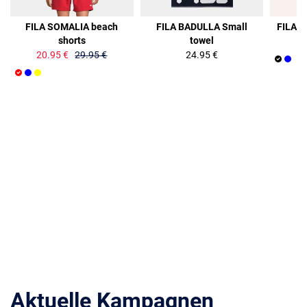
30%
FILA SOMALIA beach
FILA BADULLA Small
FILA M
shorts
towel
20.95 €
29.95 €
24.95 €
Aktuelle Kampagnen