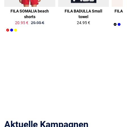
30%
FILA SOMALIA beach
FILA BADULLA Small
FILA M
shorts
towel
20.95 €
29.95 €
24.95 €
Aktuelle Kampagnen