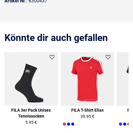
Artikel Nr.
: 6300437
Könnte dir auch gefallen
FILA 3er Pack Unisex
FILA T-Shirt Elias
FIL
Tennissocken
39.95 €
5.95 €