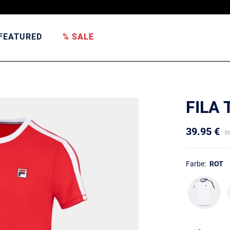
FEATURED
% SALE
FILA 
39.95 €
i
Farbe:
ROT