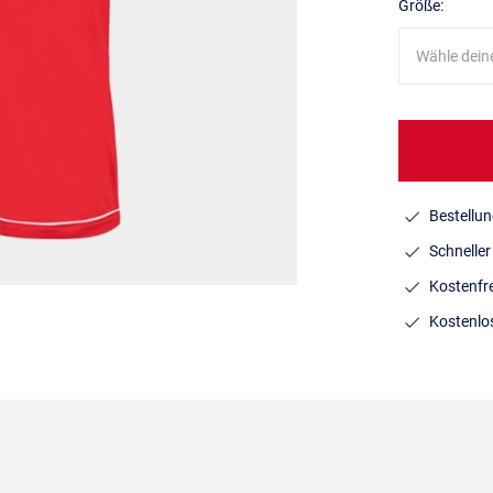
Größe:
Wähle dein
Bestellun
Schnelle
Kostenfr
Kostenlo