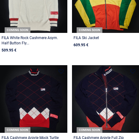
COMING SOON
COMING SOON
FILA White Rock Cashmere Asym.
FILA Ski Jacket
Half Button Fly...
609.95 €
509.95 €
COMING SOON
COMING SOON
FILA Cashmere Argyle Mock Turtle
FILA Cashmere Argyle Full Zip