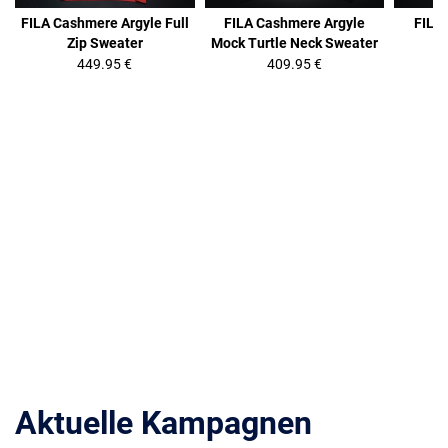
FILA Cashmere Argyle Full
FILA Cashmere Argyle
FILA
Zip Sweater
Mock Turtle Neck Sweater
449.95 €
409.95 €
Aktuelle Kampagnen