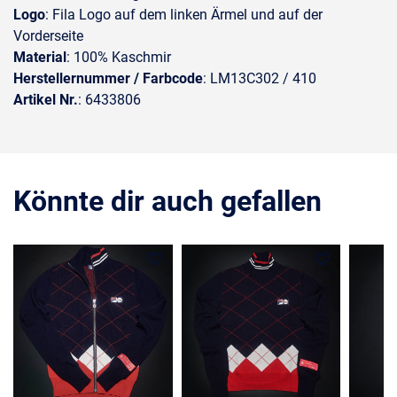
Logo
: Fila Logo auf dem linken Ärmel und auf der
Vorderseite
Material
: 100% Kaschmir
Herstellernummer / Farbcode
: LM13C302 / 410
Artikel Nr.
: 6433806
Könnte dir auch gefallen
COMING SOON
COMING SOON
COMIN