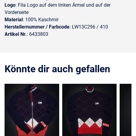
Logo
: Fila Logo auf dem linken Ärmel und auf der
Vorderseite
Material
: 100% Kaschmir
Herstellernummer / Farbcode
: LW13C296 / 410
Artikel Nr.
: 6433803
Könnte dir auch gefallen
COMING SOON
COMING SOON
COMIN