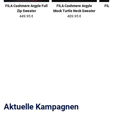
FILA Cashmere Argyle Full
FILA Cashmere Argyle
FILA
Zip Sweater
Mock Turtle Neck Sweater
449.95 €
409.95 €
Aktuelle Kampagnen