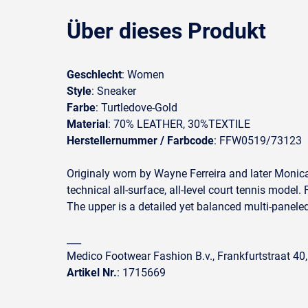
Über dieses Produkt
Geschlecht
: Women
Style
: Sneaker
Farbe
: Turtledove-Gold
Material
: 70% LEATHER, 30%TEXTILE
Herstellernummer / Farbcode
: FFW0519/73123
Originaly worn by Wayne Ferreira and later Monica 
technical all-surface, all-level court tennis model
The upper is a detailed yet balanced multi-paneled
___
Medico Footwear Fashion B.v., Frankfurtstraat 40
Artikel Nr.
: 1715669