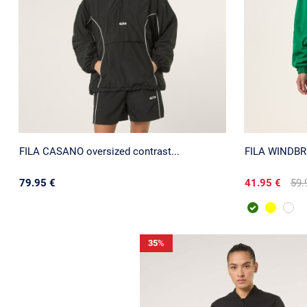
FILA CASANO oversized contrast...
FILA WINDBR
79.95 €
41.95 €
59.
35
%