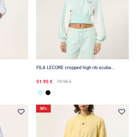
FILA LECORE cropped high rib scuba...
51.95 €
79.95 €
30
%