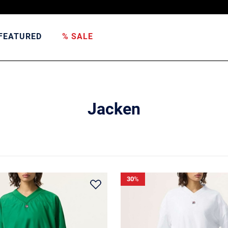
FEATURED
% SALE
Jacken
30
%