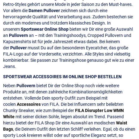
Retro-Styles gehört unsere Mode in jeder Saison zu den Must-haves.
Vor allem die
Damen Pullover
zeichnen sich durch eine
hervorragende Qualität und Verarbeitung aus. Zudem bestechen sie
durch ein modernes und trotzdem klassisches Design. In
unserem
Sportswear Online Shop
bieten wir Dir eine große Auswahl
an
Pullovern
an – mit den Trainingshoodys, Cropped Pullovern und
Kapuzenshirts ist für jede Jahreszeit etwas dabei. Bei keinem
der
Pullover
musst Du auf den besonderen Eyecatcher, das große
FILA-Logo auf der Vorderseite, verzichten. Alle Styles sind vielseitig
kombinierbar. Sie passen zur Trainingshose genauso gut wie zu einer
Jeans.
SPORTSWEAR ACCESSOIRES IM ONLINE SHOP BESTELLEN
Neben
Pullovern
bietet Dir der Online Shop noch viele weitere
Produkte an, mit denen zahlreiche Kombinationsmöglichkeiten
entstehen. Vollende Dein sporty Outfit zum Beispiel mit
coolen
Accessoires
von FILA. Die bei Influencern sehr beliebten
Chunky Sneaker, wie zum Beispiel der
FILA Disrupter Low WMN
White
mit seiner dicken Sohle, liegen absolut im Trend. Passend
hierzu bietet der FILA Shop Dir eine Auswahl an modischen
Waist
Bags
, die Deinem Outfit den letzten Schliff verleihen. Egal, ob du einen
sporty Look kreieren willst oder auf sportliche Eleganz setzt, so