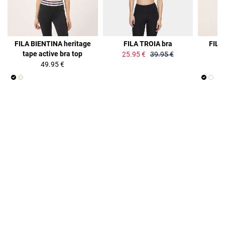
35%
FILA BIENTINA heritage
FILA TROIA bra
FILA
tape active bra top
t
25.95 €
39.95 €
49.95 €